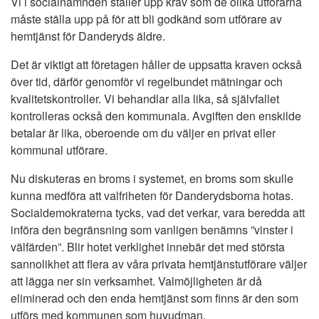
Vi i socialnämnden ställer upp krav som de olika utförarna
måste ställa upp på för att bli godkänd som utförare av
hemtjänst för Danderyds äldre.
Det är viktigt att företagen håller de uppsatta kraven också
över tid, därför genomför vi regelbundet mätningar och
kvalitetskontroller. Vi behandlar alla lika, så självfallet
kontrolleras också den kommunala. Avgiften den enskilde
betalar är lika, oberoende om du väljer en privat eller
kommunal utförare.
Nu diskuteras en broms i systemet, en broms som skulle
kunna medföra att valfriheten för Danderydsborna hotas.
Socialdemokraterna tycks, vad det verkar, vara beredda att
införa den begränsning som vanligen benämns ”vinster i
välfärden”. Blir hotet verklighet innebär det med största
sannolikhet att flera av våra privata hemtjänstutförare väljer
att lägga ner sin verksamhet. Valmöjligheten är då
eliminerad och den enda hemtjänst som finns är den som
utförs med kommunen som huvudman.