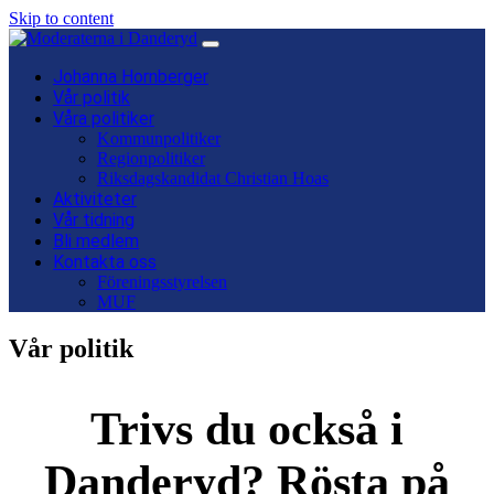
Skip to content
Main
Navigation
Johanna Hornberger
Vår politik
Våra politiker
Kommunpolitiker
Regionpolitiker
Riksdagskandidat Christian Hoas
Aktiviteter
Vår tidning
Bli medlem
Kontakta oss
Föreningsstyrelsen
MUF
Vår politik
Trivs du också i
Danderyd? Rösta på