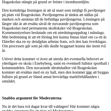
Hagaskolan stängts på grund av brister i inomhusmiljön.
Den kortsiktiga lösningen är att så snart som möjligt få paviljonger
på plats vid Brageskolan. Paviljongerna är tänkta att ställas på
marken och anslutas till de befintliga paviljongerna. Lösningen på
längre sikt är att ersätta såväl de nuvarande paviljongerna som
Hagaskolan med permanenta skollokaler vid Brageskolan.
Kommunstyrelsen beslutade om ett utredningsuppdrag i måndags.
Min bedömning är att ett förslag bör kunna finnas klart om ca ett år.
Därefter ska en ny detaljplan arbetas fram, och den kan överklagas.
Om processen går som på räls skulle byggstart kunna ske inom två
år.
Utöver detta kommer vi även att utreda det eventuella behovet av
ytterligare en skola i Enebyberg, samt en eventuell fullstor sporthall i
kommundelen. Den nuvarande idrottshallen vid Brageskolan
kommer att ersättas med en ny hall, men den kommer
inte
att byggas
fullstor på grund av bland annat besvärliga markförhållanden i
området.
Snabba argument för Moderaterna
Nu är det bara två dagar kvar till valdagen! Här kommer några
snabba argument för att rösta på Moderaterna: