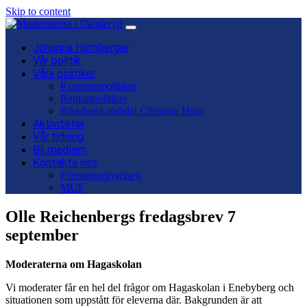
Skip to content
Main
Navigation
Johanna Hornberger
Vår politik
Våra politiker
Kommunpolitiker
Regionpolitiker
Riksdagskandidat Christian Hoas
Aktiviteter
Vår tidning
Bli medlem
Kontakta oss
Föreningsstyrelsen
MUF
Olle Reichenbergs fredagsbrev 7
september
Moderaterna om Hagaskolan
Vi moderater får en hel del frågor om Hagaskolan i Enebyberg och
situationen som uppstått för eleverna där. Bakgrunden är att