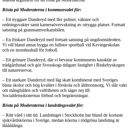
Rösta på Moderaterna i kommunvalet för:
– Ett tryggare Danderyd med fler poliser, väktare och
ordningsvakter samt kameraövervakning av otrygga platser. Fortsatt
satsning på grannsamverkansbilen.
– En friskare Danderyd med fortsatt satsning på ungdomsidrotten.
Vi vill bland annat bygga en fullstor sporthall vid Kevingeskolan
och en inomhushall för fotboll.
– Ett grönare Danderyd, där vi bevarar kommunens karaktär av
trädgårdsstad och gör Sveaskogs tidigare fastighet i Rinkebyskogen
till naturreservat.
– Ett starkare Danderyd med låg skatt kombinerat med Sveriges
bästa skolor och hög kvalitet i förskola och äldreomsorg. Vi slår vakt
om mångfalden och valfriheten och säger nej till
Socialdemokraternas förbud och begränsningar.
Rösta på Moderaterna i landstingsvalet för:
– Rätt vård i rätt tid. Landstinget i Stockholm har bland de kortaste
sjukvårdsköerna i Sverige, medan köerna i rödgröna landsting är
låååååånga.