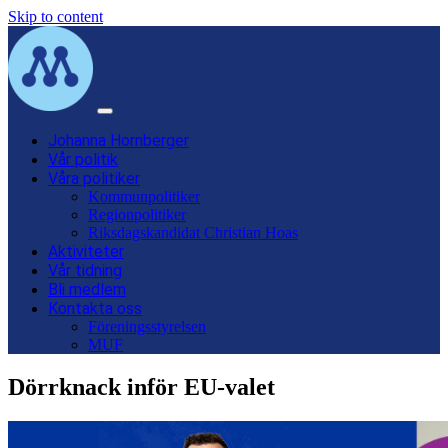
Skip to content
Main
Navigation
Johanna Hornberger
Vår politik
Våra politiker
Kommunpolitiker
Regionpolitiker
Riksdagskandidat Christian Hoas
Aktiviteter
Vår tidning
Bli medlem
Kontakta oss
Föreningsstyrelsen
MUF
Dörrknack inför EU-valet