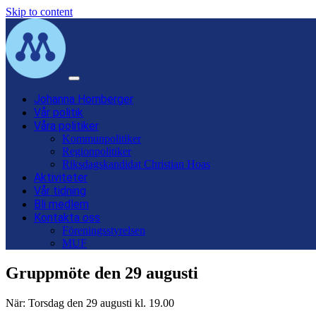
Skip to content
Main
Navigation
Johanna Hornberger
Vår politik
Våra politiker
Kommunpolitiker
Regionpolitiker
Riksdagskandidat Christian Hoas
Aktiviteter
Vår tidning
Bli medlem
Kontakta oss
Föreningsstyrelsen
MUF
Gruppmöte den 29 augusti
När: Torsdag den 29 augusti kl. 19.00