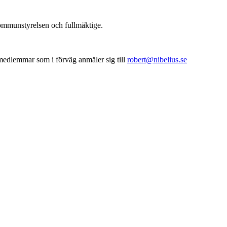
ommunstyrelsen och fullmäktige.
medlemmar som i förväg anmäler sig till
robert@nibelius.se