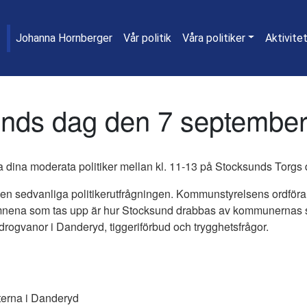
Johanna Hornberger
Vår politik
Våra politiker
Aktivite
nds dag den 7 septembe
a dina moderata politiker mellan kl. 11-13 på Stocksunds Torgs 
den sedvanliga politikerutfrågningen. Kommunstyrelsens ordfö
mnena som tas upp är hur Stocksund drabbas av kommunernas 
drogvanor i Danderyd, tiggeriförbud och trygghetsfrågor.
erna i Danderyd