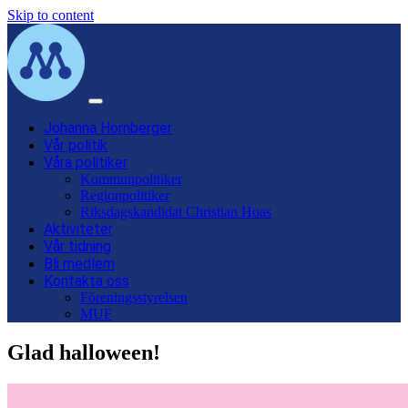
Skip to content
Main
Navigation
Johanna Hornberger
Vår politik
Våra politiker
Kommunpolitiker
Regionpolitiker
Riksdagskandidat Christian Hoas
Aktiviteter
Vår tidning
Bli medlem
Kontakta oss
Föreningsstyrelsen
MUF
Glad halloween!