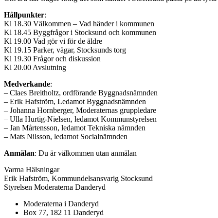
Hållpunkter
:
Kl 18.30 Välkommen – Vad händer i kommunen
Kl 18.45 Byggfrågor i Stocksund och kommunen
Kl 19.00 Vad gör vi för de äldre
Kl 19.15 Parker, vägar, Stocksunds torg
Kl 19.30 Frågor och diskussion
Kl 20.00 Avslutning
Medverkande
:
– Claes Breitholtz, ordförande Byggnadsnämnden
– Erik Hafström, Ledamot Byggnadsnämnden
– Johanna Hornberger, Moderaternas gruppledare
– Ulla Hurtig-Nielsen, ledamot Kommunstyrelsen
– Jan Mårtensson, ledamot Tekniska nämnden
– Mats Nilsson, ledamot Socialnämnden
Anmälan
: Du är välkommen utan anmälan
Varma Hälsningar
Erik Hafström, Kommundelsansvarig Stocksund
Styrelsen Moderaterna Danderyd
Moderaterna i Danderyd
Box 77, 182 11 Danderyd