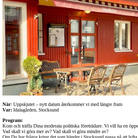
När
: Uppskjutet – nytt datum återkommer vi med längre fram
Var:
Idalagården, Stocksund
Program:
Kom och träffa Dina moderata politiska företrädare. Vi vill ha en ö
Vad skall vi göra mer av? Vad skall vi göra mindre av?
Om Du har frågor kring det som händer i Stocksund passa på att lyft