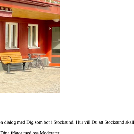
ppen dialog med Dig som bor i Stocksund. Hur vill Du att Stocksund sk
a Dina frågor med oss Moderater.