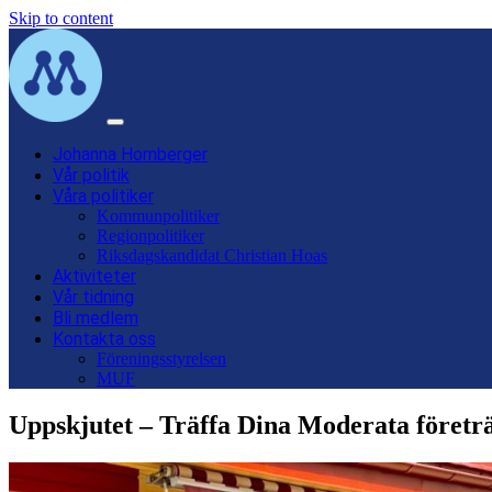
Skip to content
Main
Navigation
Johanna Hornberger
Vår politik
Våra politiker
Kommunpolitiker
Regionpolitiker
Riksdagskandidat Christian Hoas
Aktiviteter
Vår tidning
Bli medlem
Kontakta oss
Föreningsstyrelsen
MUF
Uppskjutet – Träffa Dina Moderata företr