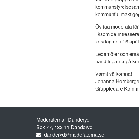
kommunstyrelsesamm
kommunfullmäktigegr
Övriga moderata för
liksom de intresser
torsdag den 16 april
Ledamöter och ersätt
handlingarna på k
Varmt välkomna!
Johanna Hornberge
Gruppledare Kommu
Moderaterna i Danderyd
Box 77, 182 11 Danderyd
danderyd@moderaterna.se