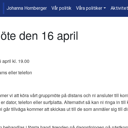
Johanna Hornberger
Vår politik
Våra politiker
Aktivite
te den 16 april
april kl. 19.00
ams eller telefon
r vi att köra vårt gruppmöte på distans och ni ansluter till ko
 dator, telefon eller surfplatta. Alternativt så kan ni ringa in ti
i går tillväga kommer att skickas ut till de som anmäler sig till 
n behandlas i första hand ärenden på dagordningen på nästk