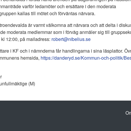
anträde varför ledamöter och ersättare i den moderata
uppen kallas till mötet och förväntas närvara.
troendevalda är varmt välkomna att närvara och att delta i disku
ade moderata medlemmar som i förväg anmäler sig till gruppsekr
 kl 12:00, på mailadress:
robert@nibelius.se
are i KF och i nämnderna får handlingarna i sina läsplattor. Övr
ommunens hemsida,
https://danderyd.se/Kommun-och-politik/Besl
r
nfullmäktige (M)
Om