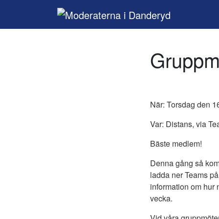
Main Navigation
Gruppmö
När: Torsdag den 16 
Var: Distans, via Te
Bäste medlem!
Denna gång så komme
ladda ner Teams på er
information om hur n
vecka.
Vid våra gruppmöte