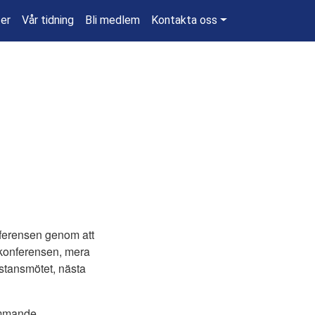
ter
Vår tidning
Bli medlem
Kontakta oss
nferensen genom att
ll konferensen, mera
distansmötet, nästa
ommande