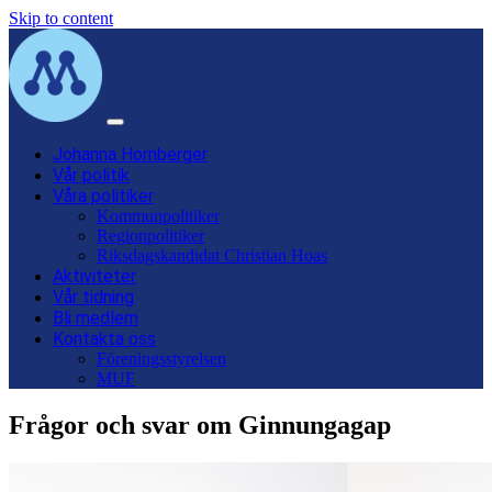
Skip to content
Main
Navigation
Johanna Hornberger
Vår politik
Våra politiker
Kommunpolitiker
Regionpolitiker
Riksdagskandidat Christian Hoas
Aktiviteter
Vår tidning
Bli medlem
Kontakta oss
Föreningsstyrelsen
MUF
Frågor och svar om Ginnungagap