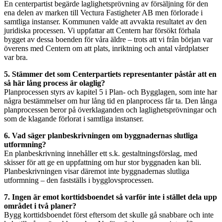
En centerpartist begärde laglighetsprövning av försäljning för den
ena delen av marken till Vectura Fastigheter AB men förlorade i
samtliga instanser. Kommunen valde att avvakta resultatet av den
juridiska processen. Vi uppfattar att Centern har försökt förhala
bygget av dessa boenden för våra äldre – trots att vi från början var
överens med Centern om att plats, inriktning och antal vårdplatser
var bra.
5. Stämmer det som Centerpartiets representanter påstår att en
så här lång process är olaglig?
Planprocessen styrs av kapitel 5 i Plan- och Bygglagen, som inte har
några bestämmelser om hur lång tid en planprocess får ta. Den långa
planprocessen beror på överklaganden och laglighetsprövningar och
som de klagande förlorat i samtliga instanser.
6. Vad säger planbeskrivningen om byggnadernas slutliga
utformning?
En planbeskrivning innehåller ett s.k. gestaltningsförslag, med
skisser för att ge en uppfattning om hur stor byggnaden kan bli.
Planbeskrivningen visar däremot inte byggnadernas slutliga
utformning – den fastställs i bygglovsprocessen.
7. Ingen är emot korttidsboendet så varför inte i stället dela upp
området i två planer?
Bygg korttidsboendet först eftersom det skulle gå snabbare och inte