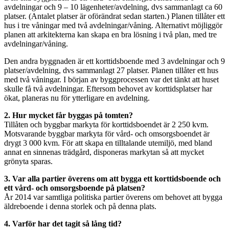
avdelningar och 9 – 10 lägenheter/avdelning, dvs sammanlagt ca 60
platser. (Antalet platser är oförändrat sedan starten.) Planen tillåter ett
hus i tre våningar med två avdelningar/våning. Alternativt möjliggör
planen att arkitekterna kan skapa en bra lösning i två plan, med tre
avdelningar/våning.
Den andra byggnaden är ett korttidsboende med 3 avdelningar och 9
platser/avdelning, dvs sammanlagt 27 platser. Planen tillåter ett hus
med två våningar. I början av byggprocessen var det tänkt att huset
skulle få två avdelningar. Eftersom behovet av korttidsplatser har
ökat, planeras nu för ytterligare en avdelning.
2. Hur mycket får byggas på tomten?
Tillåten och byggbar markyta för korttidsboendet är 2 250 kvm.
Motsvarande byggbar markyta för vård- och omsorgsboendet är
drygt 3 000 kvm. För att skapa en tilltalande utemiljö, med bland
annat en sinnenas trädgård, disponeras markytan så att mycket
grönyta sparas.
3. Var alla partier överens om att bygga ett korttidsboende och
ett vård- och omsorgsboende på platsen?
År 2014 var samtliga politiska partier överens om behovet att bygga
äldreboende i denna storlek och på denna plats.
4. Varför har det tagit så lång tid?