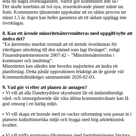
leda till några överklaganden. Varför gör kommunen inte så?
Det skulle innebära att två nya, resurskrävande planer måste tas
fram. Kommunens tjänstemän uppskattar att en sådan process tar
minst 1,5 år. Ingen kan heller garantera att ett sådant upplägg inte
överklagas.
8. Kan ett ärende minoritetsåterremitteras med uppgift/syfte att
ändra det?
”En återremiss innebär normalt att ett ärende överlämnas för
ytterligare utredning till den nämnd som lagt förslaget”, enligt
Finansdepartementsserie 2007:42 – ”Minoritetsåterremiss i
kommuner och landsting”.
Minoriteten kan således inte beordra majoriteten att ändra ett
planförslag. Detta påstår oppositionen felaktigt att de gjorde vid
Kommunfullmäktiges sammanträde 2020-02-03.
9. Vad gör vi efter att planen är antagen?
• Vi vill att alla Danderydsbor skyndsamt får ett ändamålsenligt
vård- och omsorgsboende där våra äldsta kommuninvånare kan få
god omsorg i en härlig miljö.
• Vi vill skapa ett boende med en vacker utformning som passar in i
platsens kulturhistoriska miljö och bygga med hög arkitektonisk
kvalitet.
• Vi vill träffa grannarna tillsammans med fastighetsägaren Vectura.