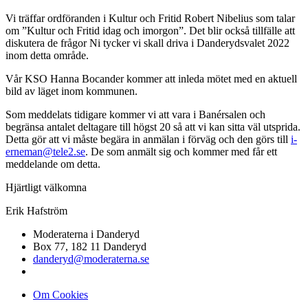
Vi träffar ordföranden i Kultur och Fritid Robert Nibelius som talar
om ”Kultur och Fritid idag och imorgon”. Det blir också tillfälle att
diskutera de frågor Ni tycker vi skall driva i Danderydsvalet 2022
inom detta område.
Vår KSO Hanna Bocander kommer att inleda mötet med en aktuell
bild av läget inom kommunen.
Som meddelats tidigare kommer vi att vara i Banérsalen och
begränsa antalet deltagare till högst 20 så att vi kan sitta väl utsprida.
Detta gör att vi måste begära in anmälan i förväg och den görs till
i-
erneman@tele2.se
. De som anmält sig och kommer med får ett
meddelande om detta.
Hjärtligt välkomna
Erik Hafström
Moderaterna i Danderyd
Box 77, 182 11 Danderyd
danderyd@moderaterna.se
Om Cookies