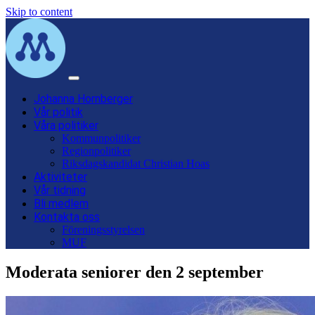
Skip to content
Main
Navigation
Johanna Hornberger
Vår politik
Våra politiker
Kommunpolitiker
Regionpolitiker
Riksdagskandidat Christian Hoas
Aktiviteter
Vår tidning
Bli medlem
Kontakta oss
Föreningsstyrelsen
MUF
Moderata seniorer den 2 september