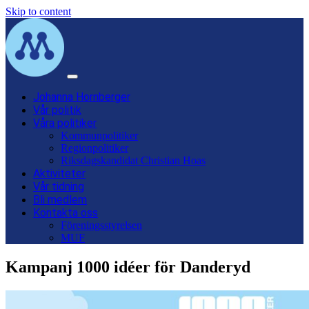
Skip to content
Main
Navigation
Johanna Hornberger
Vår politik
Våra politiker
Kommunpolitiker
Regionpolitiker
Riksdagskandidat Christian Hoas
Aktiviteter
Vår tidning
Bli medlem
Kontakta oss
Föreningsstyrelsen
MUF
Kampanj 1000 idéer för Danderyd