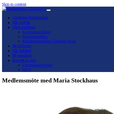
Skip to content
Main
Navigation
Johanna Hornberger
Vår politik
Våra politiker
Kommunpolitiker
Regionpolitiker
Riksdagskandidat Christian Hoas
Aktiviteter
Vår tidning
Bli medlem
Kontakta oss
Föreningsstyrelsen
MUF
Medlemsmöte med Maria Stockhaus