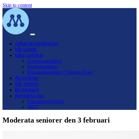
Skip to content
Main
Navigation
Johanna Hornberger
Vår politik
Våra politiker
Kommunpolitiker
Regionpolitiker
Riksdagskandidat Christian Hoas
Aktiviteter
Vår tidning
Bli medlem
Kontakta oss
Föreningsstyrelsen
MUF
Moderata seniorer den 3 februari