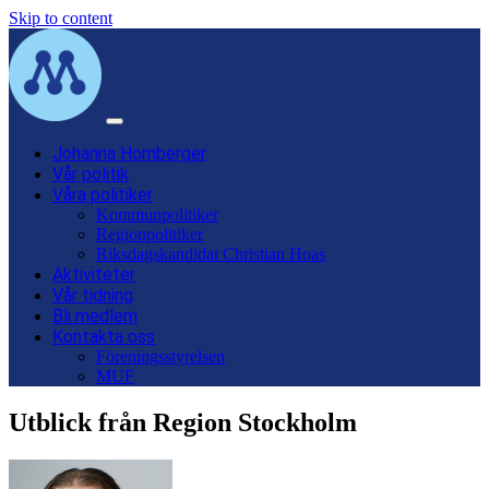
Skip to content
Main
Navigation
Johanna Hornberger
Vår politik
Våra politiker
Kommunpolitiker
Regionpolitiker
Riksdagskandidat Christian Hoas
Aktiviteter
Vår tidning
Bli medlem
Kontakta oss
Föreningsstyrelsen
MUF
Utblick från Region Stockholm