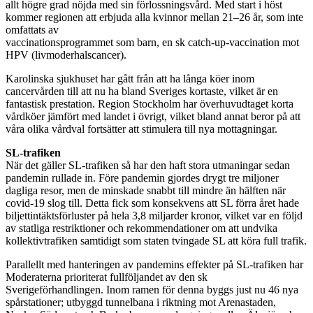
allt högre grad nöjda med sin förlossningsvård. Med start i höst
kommer regionen att erbjuda alla kvinnor mellan 21–26 år, som inte
omfattats av
vaccinationsprogrammet som barn, en sk catch-up-vaccination mot
HPV (livmoderhalscancer).
Karolinska sjukhuset har gått från att ha långa köer inom
cancervården till att nu ha bland Sveriges kortaste, vilket är en
fantastisk prestation. Region Stockholm har överhuvudtaget korta
vårdköer jämfört med landet i övrigt, vilket bland annat beror på att
våra olika vårdval fortsätter att stimulera till nya mottagningar.
SL-trafiken
När det gäller SL-trafiken så har den haft stora utmaningar sedan
pandemin rullade in. Före pandemin gjordes drygt tre miljoner
dagliga resor, men de minskade snabbt till mindre än hälften när
covid-19 slog till. Detta fick som konsekvens att SL förra året hade
biljettintäktsförluster på hela 3,8 miljarder kronor, vilket var en följd
av statliga restriktioner och rekommendationer om att undvika
kollektivtrafiken samtidigt som staten tvingade SL att köra full trafik.
Parallellt med hanteringen av pandemins effekter på SL-trafiken har
Moderaterna prioriterat fullföljandet av den sk
Sverigeförhandlingen. Inom ramen för denna byggs just nu 46 nya
spårstationer; utbyggd tunnelbana i riktning mot Arenastaden,