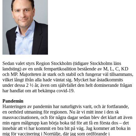
Sedan valet styrs Region Stockholm (tidigare Stockholms läns
landsting) av en unik fempartikoalition bestående av M, L, C, KD
och MP. Majoriteten är stark och stabil och fungerar väl tillsammans,
vilket långt ifrån alla hade väntat sig. Mycket har åstadkommits
under dessa 2 ½ år, även om självfallet den helt dominerande frågan
har handlat om att bekämpa covid-19.
Pandemin
Hanteringen av pandemin har naturligtvis varit, och är fortfarande,
en oerhörd utmaning för regionen. Nu är vi mitt inne i den sk
massvaccinationen, och för några dagar sedan blev det klart att även
min egen målgrupp kan börja boka tid för att få en första dos – det
innebär att vi har kommit en bra bit på väg. Jag kommer att boka in
mig för vaccinering i Norrtälje, där jag som ordförande i