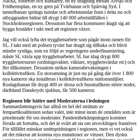
Nacka, Söderort och Barkarby, en ny dragning mellan Älvsjö och
Fridhemsplan, en ny gren på Tvärbanan och Spårväg Syd. I
tunnelbanan sprängs tunnlar och arbetstunnlar fram i detta nu och
utbyggnaden bidrar till drygt 140 000 arbetstillfällen i
Stockholmsregionen. Dessutom har flera kommuner åtagit sig att
bygga bostäder i takt med att regionen växer.
Jag vill också lyfta det trygghetsarbete som pågår inom ramen för
SL. I takt med att polisen tyvärr har dragit sig tillbaka och blivit
mindre synliga, som en följd av regeringens underfinansiering,
måste SL växla upp trygghetsarbetet. SL har idag drygt 800
trygghetsresurser (ordningsvakter, väktare, trygghetsvärdar etc) och
fler tillkommer. Dessutom utökas kamerabevakningen i
kollektivtrafiken. En storsatsning är just nu på gång där över 1 800
nya kameror ska installeras i kollektivtrafikens stationsmiljöer.
Roslagsbanan får drygt 400 av dessa och busstrafikens större noder,
däribland Danderyds sjukhus, får 500 kameror.
Regionen blir bättre med Moderaterna i ledningen
Sammanfattningsvis har alltså en hel del uträttats av
fempartikoalitionen sedan valet, inte minst inom de områden som är
prioriterade för oss moderater. Pandemibekämpningen kommer
förstås att fortsätta, och det är svårt att sia om utvecklingen framöver.
För tillfället minskar smittspridningen i regionen, men vi vet också
att det riskerar att komma nya mutationer av viruset. Den dystra