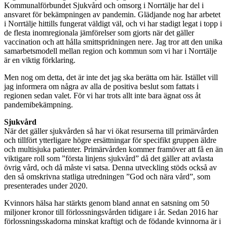
Kommunalförbundet Sjukvård och omsorg i Norrtälje har del i
ansvaret för bekämpningen av pandemin. Glädjande nog har arbetet
i Norrtälje hittills fungerat väldigt väl, och vi har stadigt legat i topp i
de flesta inomregionala jämförelser som gjorts när det gäller
vaccination och att hålla smittspridningen nere. Jag tror att den unika
samarbetsmodell mellan region och kommun som vi har i Norrtälje
är en viktig förklaring.
Men nog om detta, det är inte det jag ska berätta om här. Istället vill
jag informera om några av alla de positiva beslut som fattats i
regionen sedan valet. För vi har trots allt inte bara ägnat oss åt
pandemibekämpning.
Sjukvård
När det gäller sjukvården så har vi ökat resurserna till primärvården
och tillfört ytterligare högre ersättningar för specifikt gruppen äldre
och multisjuka patienter. Primärvården kommer framöver att få en än
viktigare roll som ”första linjens sjukvård” då det gäller att avlasta
övrig vård, och då måste vi satsa. Denna utveckling stöds också av
den så omskrivna statliga utredningen ”God och nära vård”, som
presenterades under 2020.
Kvinnors hälsa har stärkts genom bland annat en satsning om 50
miljoner kronor till förlossningsvården tidigare i år. Sedan 2016 har
förlossningsskadorna minskat kraftigt och de födande kvinnorna är i