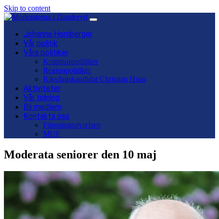
Skip to content
Main
Navigation
Johanna Hornberger
Vår politik
Våra politiker
Kommunpolitiker
Regionpolitiker
Riksdagskandidat Christian Hoas
Aktiviteter
Vår tidning
Bli medlem
Kontakta oss
Föreningsstyrelsen
MUF
Moderata seniorer den 10 maj