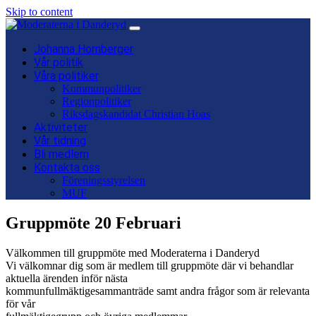
Skip to content
Main
Navigation
Johanna Hornberger
Vår politik
Våra politiker
Kommunpolitiker
Regionpolitiker
Riksdagskandidat Christian Hoas
Aktiviteter
Vår tidning
Bli medlem
Kontakta oss
Föreningsstyrelsen
MUF
Gruppmöte 20 Februari
Välkommen till gruppmöte med Moderaterna i Danderyd
Vi välkomnar dig som är medlem till gruppmöte där vi behandlar
aktuella ärenden inför nästa
kommunfullmäktigesammanträde samt andra frågor som är relevanta
för vår