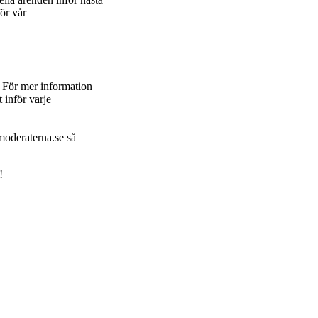
ör vår
. För mer information
 inför varje
moderaterna.se så
!