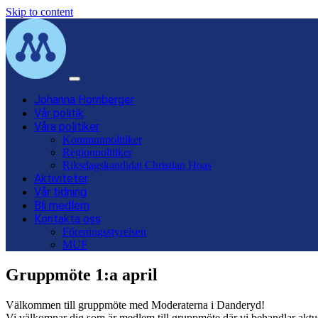
Skip to content
Main
Navigation
Johanna Hornberger
Vår politik
Våra politiker
Kommunpolitiker
Regionpolitiker
Riksdagskandidat Christian Hoas
Aktiviteter
Vår tidning
Bli medlem
Kontakta oss
Föreningsstyrelsen
MUF
Gruppmöte 1:a april
Välkommen till gruppmöte med Moderaterna i Danderyd!
Vi välkomnar dig som är medlem till gruppmöte där vi behandlar aktue