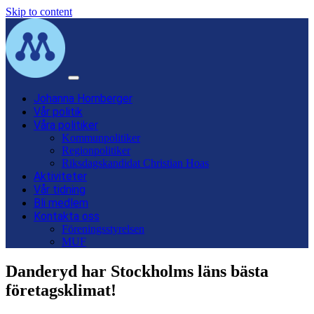
Skip to content
Main
Navigation
Johanna Hornberger
Vår politik
Våra politiker
Kommunpolitiker
Regionpolitiker
Riksdagskandidat Christian Hoas
Aktiviteter
Vår tidning
Bli medlem
Kontakta oss
Föreningsstyrelsen
MUF
Danderyd har Stockholms läns bästa
företagsklimat!