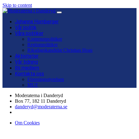
Skip to content
Main
Navigation
Johanna Hornberger
Vår politik
Våra politiker
Kommunpolitiker
Regionpolitiker
Riksdagskandidat Christian Hoas
Aktiviteter
Vår tidning
Bli medlem
Kontakta oss
Föreningsstyrelsen
MUF
Moderaterna i Danderyd
Box 77, 182 11 Danderyd
danderyd@moderaterna.se
Om Cookies