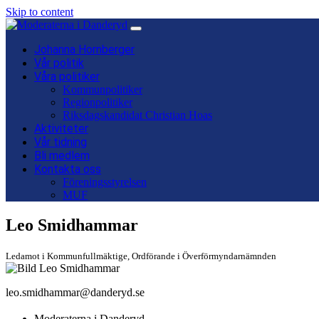
Skip to content
Main
Navigation
Johanna Hornberger
Vår politik
Våra politiker
Kommunpolitiker
Regionpolitiker
Riksdagskandidat Christian Hoas
Aktiviteter
Vår tidning
Bli medlem
Kontakta oss
Föreningsstyrelsen
MUF
Leo Smidhammar
Ledamot i Kommunfullmäktige, Ordförande i Överförmyndarnämnden
leo.smidhammar@danderyd.se
Moderaterna i Danderyd