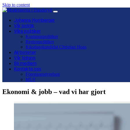
Skip to content
Main
Navigation
Johanna Hornberger
Vår politik
Våra politiker
Kommunpolitiker
Regionpolitiker
Riksdagskandidat Christian Hoas
Aktiviteter
Vår tidning
Bli medlem
Kontakta oss
Föreningsstyrelsen
MUF
Ekonomi & jobb – vad vi har gjort