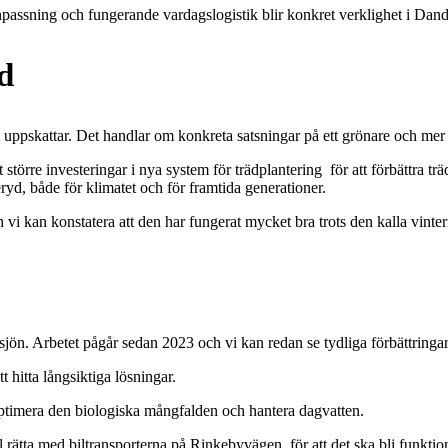
anpassning och fungerande vardagslogistik blir konkret verklighet i Da
d
 uppskattar. Det handlar om konkreta satsningar på ett grönare och mer
t större investeringar i nya system för trädplantering för att förbättra t
yd, både för klimatet och för framtida generationer.
ch vi kan konstatera att den har fungerat mycket bra trots den kalla vin
ysjön. Arbetet pågår sedan 2023 och vi kan redan se tydliga förbättringar
 hitta långsiktiga lösningar.
ptimera den biologiska mångfalden och hantera dagvatten.
l rätta med biltransporterna på Rinkebyvägen, för att det ska bli funktion