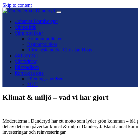
Skip to content
Main
Navigation
Johanna Hornberger
Vår politik
Våra politiker
Kommunpolitiker
Regionpolitiker
Riksdagskandidat Christian Hoas
Aktiviteter
Vår tidning
Bli medlem
Kontakta oss
Föreningsstyrelsen
MUF
Klimat & miljö – vad vi har gjort
Moderaterna i Danderyd har ett motto som lyder grön kommun – blå pol
del av det som påverkar klimat & miljö i Danderyd. Bland annat kommu
investeringar och reinvesteringar.