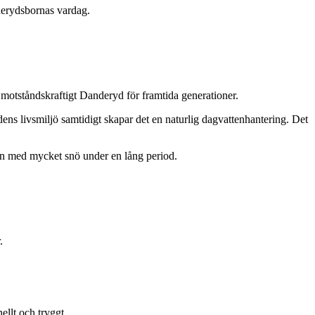
nderydsbornas vardag.
 motståndskraftigt Danderyd för framtida generationer.
rädens livsmiljö samtidigt skapar det en naturlig dagvattenhantering. Det
tern med mycket snö under en lång period.
.
ellt och tryggt.