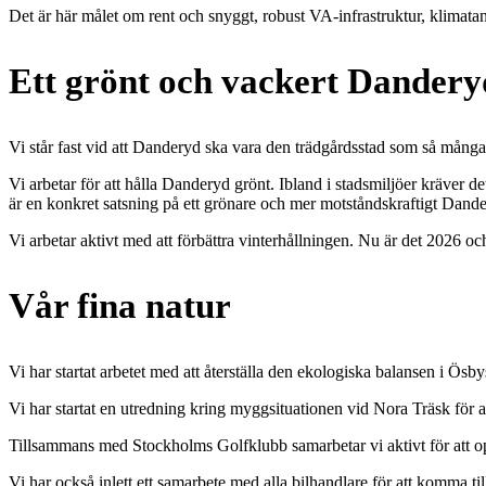
Det är här målet om rent och snyggt, robust VA-infrastruktur, klimat
Ett grönt och vackert Dandery
Vi står fast vid att Danderyd ska vara den trädgårdsstad som så många
Vi arbetar för att hålla Danderyd grönt. Ibland i stadsmiljöer kräver de
är en konkret satsning på ett grönare och mer motståndskraftigt Dander
Vi arbetar aktivt med att förbättra vinterhållningen. Nu är det 2026 o
Vår fina natur
Vi har startat arbetet med att återställa den ekologiska balansen i Ösb
Vi har startat en utredning kring myggsituationen vid Nora Träsk för att
Tillsammans med Stockholms Golfklubb samarbetar vi aktivt för att o
Vi har också inlett ett samarbete med alla bilhandlare för att komma til