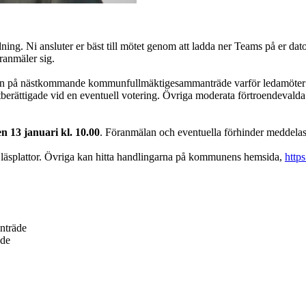
g. Ni ansluter er bäst till mötet genom att ladda ner Teams på er dator, t
ranmäler sig.
en på nästkommande kommunfullmäktigesammanträde varför ledamöter oc
tberättigade vid en eventuell votering. Övriga moderata förtroendeval
n 13 januari kl. 10.00
. Föranmälan och eventuella förhinder meddelas 
a läsplattor. Övriga kan hitta handlingarna på kommunens hemsida,
http
nträde
äde