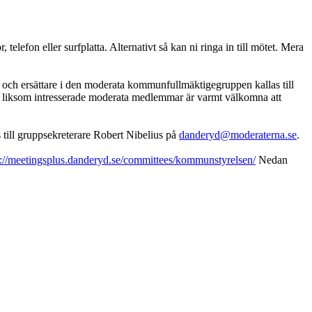
elefon eller surfplatta. Alternativt så kan ni ringa in till mötet. Mera
h ersättare i den moderata kommunfullmäktigegruppen kallas till
da liksom intresserade moderata medlemmar är varmt välkomna att
till gruppsekreterare Robert Nibelius på
danderyd@moderaterna.se
.
s://meetingsplus.danderyd.se/committees/kommunstyrelsen/
Nedan