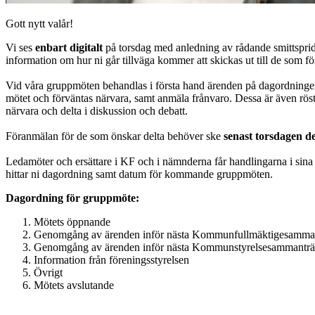
Gott nytt valår!
Vi ses
enbart digitalt
på torsdag med anledning av rådande smittspridnin
information om hur ni går tillväga kommer att skickas ut till de som fö
Vid våra gruppmöten behandlas i första hand ärenden på dagordning
mötet och förväntas närvara, samt anmäla frånvaro. Dessa är även rös
närvara och delta i diskussion och debatt.
Föranmälan för de som önskar delta behöver ske
senast torsdagen de
Ledamöter och ersättare i KF och i nämnderna får handlingarna i sin
hittar ni dagordning samt datum för kommande gruppmöten.
Dagordning för gruppmöte:
Mötets öppnande
Genomgång av ärenden inför nästa Kommunfullmäktigesamma
Genomgång av ärenden inför nästa Kommunstyrelsesammantr
Information från föreningsstyrelsen
Övrigt
Mötets avslutande