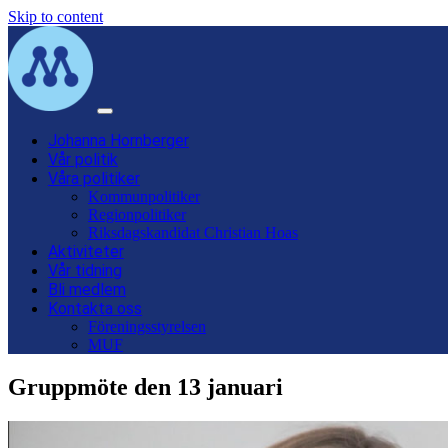
Skip to content
Main
Navigation
Johanna Hornberger
Vår politik
Våra politiker
Kommunpolitiker
Regionpolitiker
Riksdagskandidat Christian Hoas
Aktiviteter
Vår tidning
Bli medlem
Kontakta oss
Föreningsstyrelsen
MUF
Gruppmöte den 13 januari