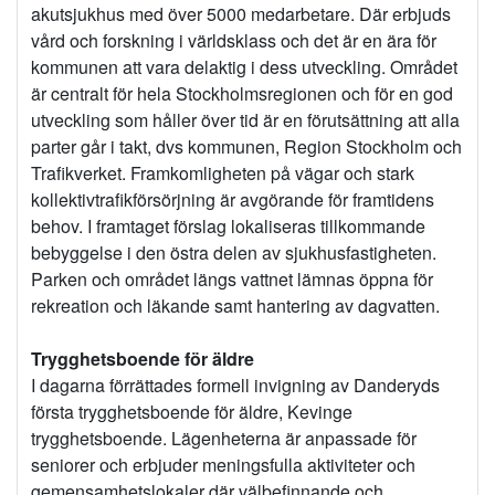
akutsjukhus med över 5000 medarbetare. Där erbjuds
vård och forskning i världsklass och det är en ära för
kommunen att vara delaktig i dess utveckling. Området
är centralt för hela Stockholmsregionen och för en god
utveckling som håller över tid är en förutsättning att alla
parter går i takt, dvs kommunen, Region Stockholm och
Trafikverket. Framkomligheten på vägar och stark
kollektivtrafikförsörjning är avgörande för framtidens
behov. I framtaget förslag lokaliseras tillkommande
bebyggelse i den östra delen av sjukhusfastigheten.
Parken och området längs vattnet lämnas öppna för
rekreation och läkande samt hantering av dagvatten.
Trygghetsboende för äldre
I dagarna förrättades formell invigning av Danderyds
första trygghetsboende för äldre, Kevinge
trygghetsboende. Lägenheterna är anpassade för
seniorer och erbjuder meningsfulla aktiviteter och
gemensamhetslokaler där välbefinnande och