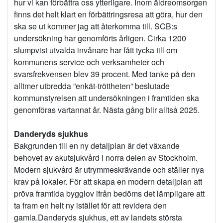
hur vi kan förbättra oss ytterligare. Inom äldreomsorgen
finns det helt klart en förbättringsresa att göra, hur den
ska se ut kommer jag att återkomma till. SCB:s
undersökning har genomförts årligen. Cirka 1200
slumpvist utvalda invånare har fått tycka till om
kommunens service och verksamheter och
svarsfrekvensen blev 39 procent. Med tanke på den
alltmer utbredda ”enkät-tröttheten” beslutade
kommunstyrelsen att undersökningen i framtiden ska
genomföras vartannat år. Nästa gång blir alltså 2025.
Danderyds sjukhus
Bakgrunden till en ny detaljplan är det växande
behovet av akutsjukvård i norra delen av Stockholm.
Modern sjukvård är utrymmeskrävande och ställer nya
krav på lokaler. För att skapa en modern detaljplan att
pröva framtida bygglov ifrån bedöms det lämpligare att
ta fram en helt ny istället för att revidera den
gamla.Danderyds sjukhus, ett av landets största