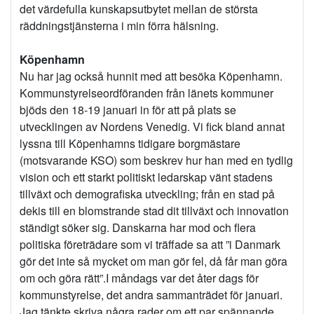
det värdefulla kunskapsutbytet mellan de största
räddningstjänsterna i min förra hälsning.
Köpenhamn
Nu har jag också hunnit med att besöka Köpenhamn.
Kommunstyrelseordföranden från länets kommuner
bjöds den 18-19 januari in för att på plats se
utvecklingen av Nordens Venedig. Vi fick bland annat
lyssna till Köpenhamns tidigare borgmästare
(motsvarande KSO) som beskrev hur han med en tydlig
vision och ett starkt politiskt ledarskap vänt stadens
tillväxt och demografiska utveckling; från en stad på
dekis till en blomstrande stad dit tillväxt och innovation
ständigt söker sig. Danskarna har mod och flera
politiska företrädare som vi träffade sa att ”i Danmark
gör det inte så mycket om man gör fel, då får man göra
om och göra rätt”.I måndags var det åter dags för
kommunstyrelse, det andra sammanträdet för januari.
Jag tänkte skriva några rader om ett par spännande