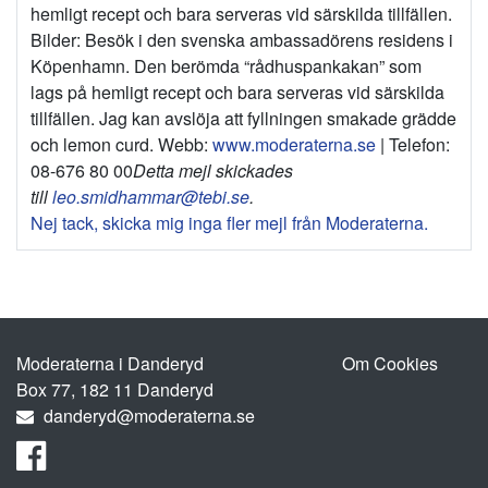
Bilder: Besök i den svenska ambassadörens residens i
Köpenhamn. Den berömda “rådhuspankakan” som
lags på hemligt recept och bara serveras vid särskilda
tillfällen. Jag kan avslöja att fyllningen smakade grädde
och lemon curd.
Webb:
www.moderaterna.se
| Telefon:
08-676 80 00
Detta mejl skickades
till
leo.smidhammar@tebi.se
.
Nej tack, skicka mig inga fler mejl från Moderaterna.
Moderaterna i Danderyd
Om Cookies
Box 77, 182 11 Danderyd
danderyd@moderaterna.se