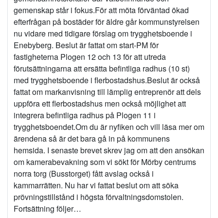
gemenskap står i fokus.För att möta förväntad ökad
efterfrågan på bostäder för äldre går kommunstyrelsen
nu vidare med tidigare förslag om trygghetsboende i
Enebyberg. Beslut är fattat om start-PM för
fastigheterna Plogen 12 och 13 för att utreda
förutsättningarna att ersätta befintliga radhus (10 st)
med trygghetsboende i flerbostadshus.Beslut är också
fattat om markanvisning till lämplig entreprenör att dels
uppföra ett flerbostadshus men också möjlighet att
integrera befintliga radhus på Plogen 11 i
trygghetsboendet.Om du är nyfiken och vill läsa mer om
ärendena så är det bara gå in på kommunens
hemsida. I senaste brevet skrev jag om att den ansökan
om kamerabevakning som vi sökt för Mörby centrums
norra torg (Busstorget) fått avslag också i
kammarrätten. Nu har vi fattat beslut om att söka
prövningstillstånd i högsta förvaltningsdomstolen.
Fortsättning följer…