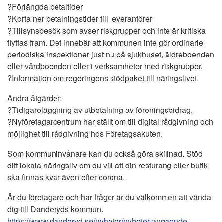
?Förlängda betaltider
?Korta ner betalningstider till leverantörer
?Tillsynsbesök som avser riskgrupper och inte är kritiska
flyttas fram. Det innebär att kommunen inte gör ordinarie
periodiska inspektioner just nu på sjukhuset, äldreboenden
eller vårdboenden eller i verksamheter med riskgrupper.
?Information om regeringens stödpaket till näringslivet.
Andra åtgärder:
?Tidigareläggning av utbetalning av föreningsbidrag.
?Nyföretagarcentrum har ställt om till digital rådgivning och
möjlighet till rådgivning hos Företagsakuten.
Som kommuninvånare kan du också göra skillnad. Stöd
ditt lokala näringsliv om du vill att din resturang eller butik
ska finnas kvar även efter corona.
Är du företagare och har frågor är du välkommen att vända
dig till Danderyds kommun.
https://www.danderyd.se/nyheter/nyheter-angaende-