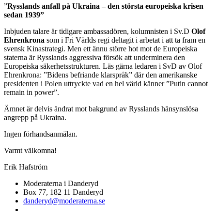
”
Rysslands anfall på Ukraina
–
den största europeiska krisen
sedan 1939
”
Inbjuden talare är tidigare ambassadören, kolumnisten i Sv.D
Olof
Ehrenkrona
som i Fri Världs regi deltagit i arbetat i att ta fram en
svensk Kinastrategi. Men ett ännu större hot mot de Europeiska
staterna är Rysslands aggressiva försök att underminera den
Europeiska säkerhetsstrukturen. Läs gärna ledaren i SvD av Olof
Ehrenkrona: ”Bidens befriande klarspråk” där den amerikanske
presidenten i Polen uttryckte vad en hel värld känner ”Putin cannot
remain in power”.
Ämnet är delvis ändrat mot bakgrund av Rysslands hänsynslösa
angrepp på Ukraina.
Ingen förhandsanmälan.
Varmt välkomna!
Erik Hafström
Moderaterna i Danderyd
Box 77, 182 11 Danderyd
danderyd@moderaterna.se