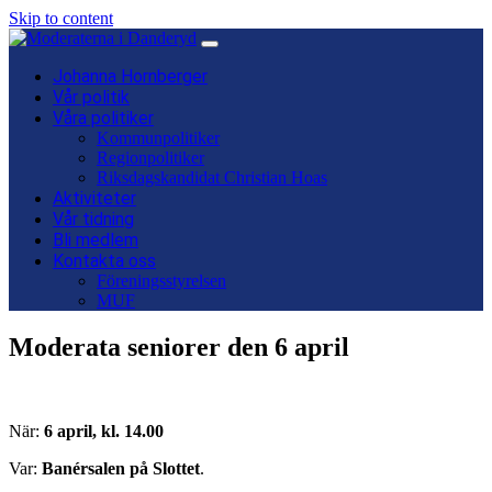
Skip to content
Main
Navigation
Johanna Hornberger
Vår politik
Våra politiker
Kommunpolitiker
Regionpolitiker
Riksdagskandidat Christian Hoas
Aktiviteter
Vår tidning
Bli medlem
Kontakta oss
Föreningsstyrelsen
MUF
Moderata seniorer den 6 april
När:
6 april, kl. 14.00
Var:
Banérsalen på Slottet
.