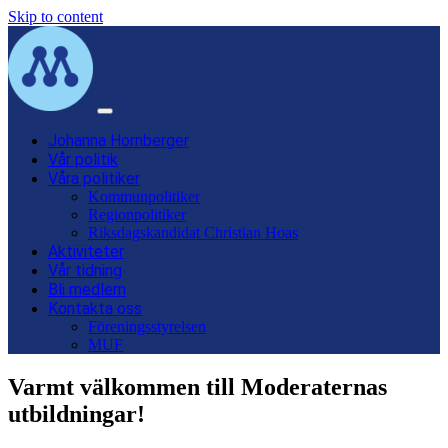
Skip to content
Main
Navigation
Johanna Hornberger
Vår politik
Våra politiker
Kommunpolitiker
Regionpolitiker
Riksdagskandidat Christian Hoas
Aktiviteter
Vår tidning
Bli medlem
Kontakta oss
Föreningsstyrelsen
MUF
Varmt välkommen till Moderaternas
utbildningar!